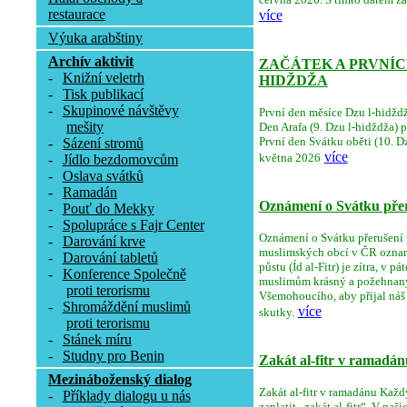
restaurace
více
Výuka arabštiny
Archív aktivit
ZAČÁTEK A PRVNÍCH
-
Knižní veletrh
HIDŽDŽA
-
Tisk publikací
-
Skupinové návštěvy
První den měsíce Dzu l-hidždž
mešity
Den Arafa (9. Dzu l-hidždža) 
První den Svátku oběti (10. Dz
-
Sázení stromů
více
května 2026
-
Jídlo bezdomovcům
-
Oslava svátků
-
Ramadán
Oznámení o Svátku přeru
-
Pouť do Mekky
-
Spolupráce s Fajr Center
Oznámení o Svátku přerušení pů
-
Darování krve
muslimských obcí v ČR oznamu
-
Darování tabletů
půstu (Íd al-Fitr) je zítra, v 
-
Konference Společně
muslimům krásný a požehnaný
proti terorismu
Všemohoucího, aby přijal náš 
-
Shromáždění muslimů
více
skutky.
proti terorismu
-
Stánek míru
-
Studny pro Benin
Zakát al-fitr v ramadán
Mezináboženský dialog
Zakát al-fitr v ramadánu Ka
-
Příklady dialogu u nás
zaplatit „zakát al-fitr“. V n