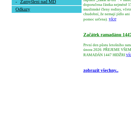
-
Zamyšlení nad MD
doporučena částka nejméně 150
Odkazy
muslimské členy rodiny, včetně 
chudobní, že nemají jídlo ani
více
pomoc určena).
Začátek ramadánu 144
První den půstu letošního ram
února 2026. PŘEJEME V
ví
RAMADÁN 1447 HIDŽRI
zobrazit všechny..