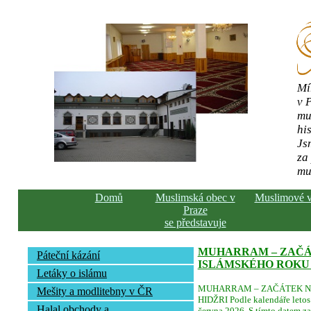
Mí
v 
mu
his
Js
za
mu
Domů
Muslimská obec v
Muslimové 
Praze
se představuje
MUHARRAM – ZAČ
Páteční kázání
ISLÁMSKÉHO ROKU 
Letáky o islámu
MUHARRAM – ZAČÁTEK N
Mešity a modlitebny v ČR
HIDŽRI Podle kalendáře letos 
Halal obchody a
června 2026. S tímto datem za