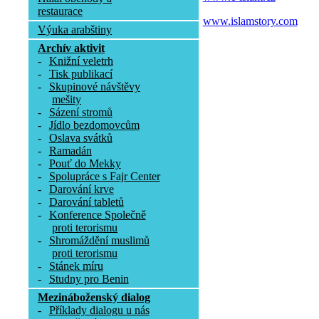
restaurace
www.islamstory.com
Výuka arabštiny
Archív aktivit
-
Knižní veletrh
-
Tisk publikací
-
Skupinové návštěvy
mešity
-
Sázení stromů
-
Jídlo bezdomovcům
-
Oslava svátků
-
Ramadán
-
Pouť do Mekky
-
Spolupráce s Fajr Center
-
Darování krve
-
Darování tabletů
-
Konference Společně
proti terorismu
-
Shromáždění muslimů
proti terorismu
-
Stánek míru
-
Studny pro Benin
Mezináboženský dialog
-
Příklady dialogu u nás