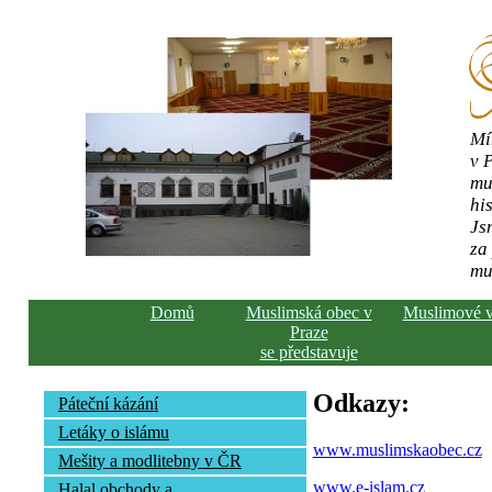
Mí
v 
mu
his
Js
za
mu
Domů
Muslimská obec v
Muslimové 
Praze
se představuje
Odkazy:
Páteční kázání
Letáky o islámu
www.muslimskaobec.cz
Mešity a modlitebny v ČR
www.e-islam.cz
Halal obchody a