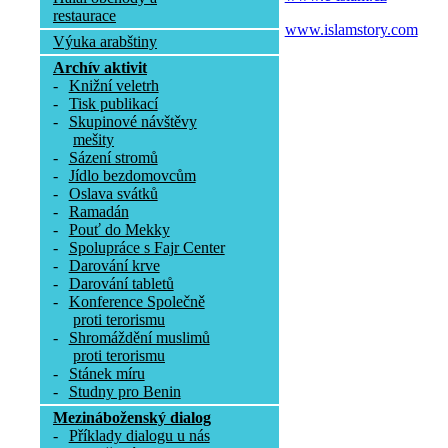
restaurace
www.islamstory.com
Výuka arabštiny
Archív aktivit
-
Knižní veletrh
-
Tisk publikací
-
Skupinové návštěvy
mešity
-
Sázení stromů
-
Jídlo bezdomovcům
-
Oslava svátků
-
Ramadán
-
Pouť do Mekky
-
Spolupráce s Fajr Center
-
Darování krve
-
Darování tabletů
-
Konference Společně
proti terorismu
-
Shromáždění muslimů
proti terorismu
-
Stánek míru
-
Studny pro Benin
Mezináboženský dialog
-
Příklady dialogu u nás