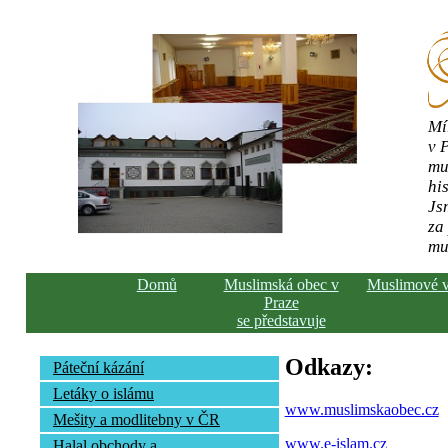
Mí
v 
mu
his
Js
za
mu
Domů
Muslimská obec v
Muslimové 
Praze
se představuje
Odkazy:
Páteční kázání
Letáky o islámu
www.muslimskaobec.cz
Mešity a modlitebny v ČR
www.e-islam.cz
Halal obchody a