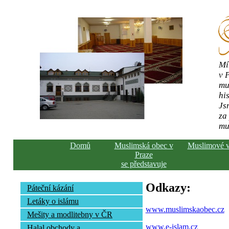
Mí
v 
mu
his
Js
za
mu
Domů
Muslimská obec v
Muslimové 
Praze
se představuje
Odkazy:
Páteční kázání
Letáky o islámu
www.muslimskaobec.cz
Mešity a modlitebny v ČR
www.e-islam.cz
Halal obchody a