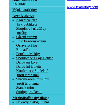
restaurace
www.islamstory.com
Výuka arabštiny
Archív aktivit
-
Knižní veletrh
-
Tisk publikací
-
Skupinové návštěvy
mešity
-
Sázení stromů
-
Jídlo bezdomovcům
-
Oslava svátků
-
Ramadán
-
Pouť do Mekky
-
Spolupráce s Fajr Center
-
Darování krve
-
Darování tabletů
-
Konference Společně
proti terorismu
-
Shromáždění muslimů
proti terorismu
-
Stánek míru
-
Studny pro Benin
Mezináboženský dialog
-
Příklady dialogu u nás