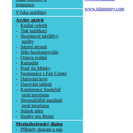
restaurace
www.islamstory.com
Výuka arabštiny
Archív aktivit
-
Knižní veletrh
-
Tisk publikací
-
Skupinové návštěvy
mešity
-
Sázení stromů
-
Jídlo bezdomovcům
-
Oslava svátků
-
Ramadán
-
Pouť do Mekky
-
Spolupráce s Fajr Center
-
Darování krve
-
Darování tabletů
-
Konference Společně
proti terorismu
-
Shromáždění muslimů
proti terorismu
-
Stánek míru
-
Studny pro Benin
Mezináboženský dialog
-
Příklady dialogu u nás