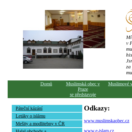
Mí
v 
mu
his
Js
za
mu
Domů
Muslimská obec v
Muslimové 
Praze
se představuje
Odkazy:
Páteční kázání
Letáky o islámu
www.muslimskaobec.cz
Mešity a modlitebny v ČR
www.e-islam.cz
Halal obchody a