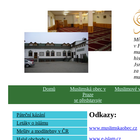
Mí
v 
mu
his
Js
za
mu
Domů
Muslimská obec v
Muslimové 
Praze
se představuje
Odkazy:
Páteční kázání
Letáky o islámu
www.muslimskaobec.cz
Mešity a modlitebny v ČR
www.e-islam.cz
Halal obchody a