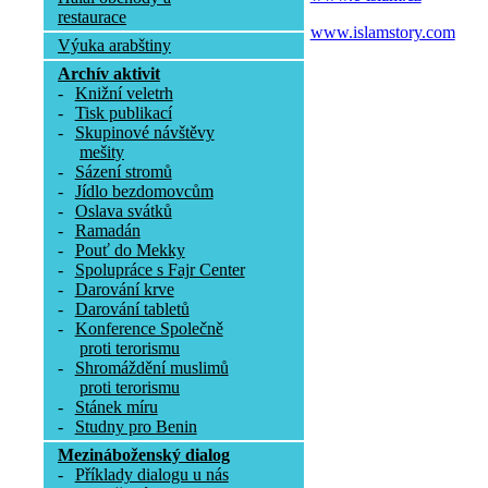
restaurace
www.islamstory.com
Výuka arabštiny
Archív aktivit
-
Knižní veletrh
-
Tisk publikací
-
Skupinové návštěvy
mešity
-
Sázení stromů
-
Jídlo bezdomovcům
-
Oslava svátků
-
Ramadán
-
Pouť do Mekky
-
Spolupráce s Fajr Center
-
Darování krve
-
Darování tabletů
-
Konference Společně
proti terorismu
-
Shromáždění muslimů
proti terorismu
-
Stánek míru
-
Studny pro Benin
Mezináboženský dialog
-
Příklady dialogu u nás