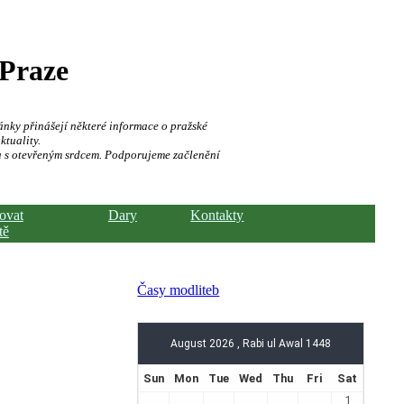
 Praze
ánky přinášejí některé informace o pražské
ktuality.
a s otevřeným srdcem. Podporujeme začlenění
hovat
Dary
Kontakty
tě
Časy modliteb