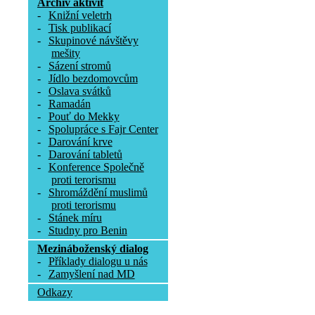
Archív aktivit
-
Knižní veletrh
-
Tisk publikací
-
Skupinové návštěvy
mešity
-
Sázení stromů
-
Jídlo bezdomovcům
-
Oslava svátků
-
Ramadán
-
Pouť do Mekky
-
Spolupráce s Fajr Center
-
Darování krve
-
Darování tabletů
-
Konference Společně
proti terorismu
-
Shromáždění muslimů
proti terorismu
-
Stánek míru
-
Studny pro Benin
Mezináboženský dialog
-
Příklady dialogu u nás
-
Zamyšlení nad MD
Odkazy