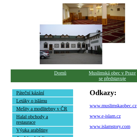
Domů
Muslimská obec v Praze
se představuje
Odkazy:
Páteční kázání
Letáky o islámu
www.muslimskaobec.cz
Mešity a modlitebny v ČR
www.e-islam.cz
Halal obchody a
restaurace
www.islamstory.com
Výuka arabštiny