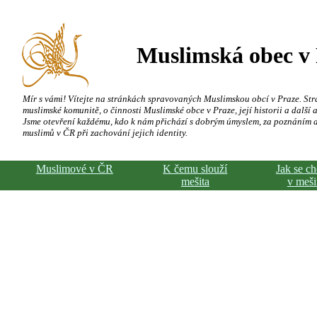
Muslimská obec v
Mír s vámi! Vítejte na stránkách spravovaných Muslimskou obcí v Praze. Str
muslimské komunitě, o činnosti Muslimské obce v Praze, její historii a další a
Jsme otevření každému, kdo k nám přichází s dobrým úmyslem, za poznáním 
muslimů v ČR při zachování jejich identity.
Muslimové v ČR
K čemu slouží
Jak se c
mešita
v meši