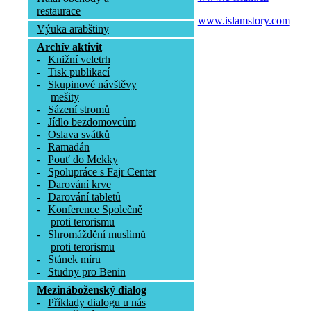
restaurace
www.islamstory.com
Výuka arabštiny
Archív aktivit
-
Knižní veletrh
-
Tisk publikací
-
Skupinové návštěvy
mešity
-
Sázení stromů
-
Jídlo bezdomovcům
-
Oslava svátků
-
Ramadán
-
Pouť do Mekky
-
Spolupráce s Fajr Center
-
Darování krve
-
Darování tabletů
-
Konference Společně
proti terorismu
-
Shromáždění muslimů
proti terorismu
-
Stánek míru
-
Studny pro Benin
Mezináboženský dialog
-
Příklady dialogu u nás