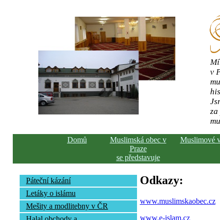
Mí
v 
mu
his
Js
za
mu
Domů
Muslimská obec v
Muslimové 
Praze
se představuje
Odkazy:
Páteční kázání
Letáky o islámu
www.muslimskaobec.cz
Mešity a modlitebny v ČR
www.e-islam.cz
Halal obchody a