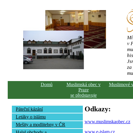
Mí
v 
mu
his
Js
za
mu
Domů
Muslimská obec v
Muslimové 
Praze
se představuje
Odkazy:
Páteční kázání
Letáky o islámu
www.muslimskaobec.cz
Mešity a modlitebny v ČR
www.e-islam.cz
Halal obchody a