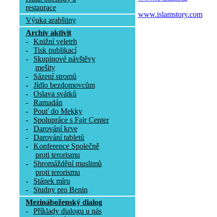
restaurace
www.islamstory.com
Výuka arabštiny
Archív aktivit
-
Knižní veletrh
-
Tisk publikací
-
Skupinové návštěvy
mešity
-
Sázení stromů
-
Jídlo bezdomovcům
-
Oslava svátků
-
Ramadán
-
Pouť do Mekky
-
Spolupráce s Fajr Center
-
Darování krve
-
Darování tabletů
-
Konference Společně
proti terorismu
-
Shromáždění muslimů
proti terorismu
-
Stánek míru
-
Studny pro Benin
Mezináboženský dialog
-
Příklady dialogu u nás