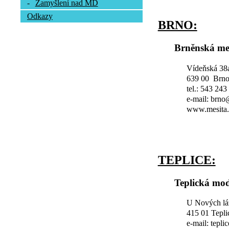
-
Zamyšlení nad MD
Odkazy
BRNO:
Brněnská me
Vídeňská 38
639 00 Brn
tel.: 543 243
e-mail: brn
www.mesita.
TEPLICE:
Teplická mod
U Nových lá
415 01 Tepli
e-mail: tepl