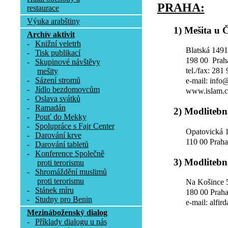
PRAHA:
restaurace
Výuka arabštiny
1) Mešita u 
Archív aktivit
-
Knižní veletrh
Blatská 1491
-
Tisk publikací
198 00 Prah
-
Skupinové návštěvy
tel./fax: 281
mešity
-
Sázení stromů
e-mail: info
-
Jídlo bezdomovcům
www.islam.c
-
Oslava svátků
-
Ramadán
2) Modlitebn
-
Pouť do Mekky
-
Spolupráce s Fajr Center
Opatovická 
-
Darování krve
110 00 Prah
-
Darování tabletů
-
Konference Společně
3) Modlitebn
proti terorismu
-
Shromáždění muslimů
proti terorismu
Na Košince 
-
Stánek míru
180 00 Praha
-
Studny pro Benin
e-mail: alfir
Mezináboženský dialog
-
Příklady dialogu u nás