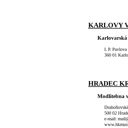
KARLOVY V
Karlovarská
I. P. Pavlova
360 01 Karl
HRADEC K
Modlitebna 
Drahoňovské
500 02 Hrad
e-mail: mai
www.hkmusl