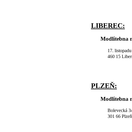
LIBEREC:
Modlitebna n
17. listopad
460 15 Liber
PLZEŇ:
Modlitebna n
Bolevecká 34
301 66 Plzeň