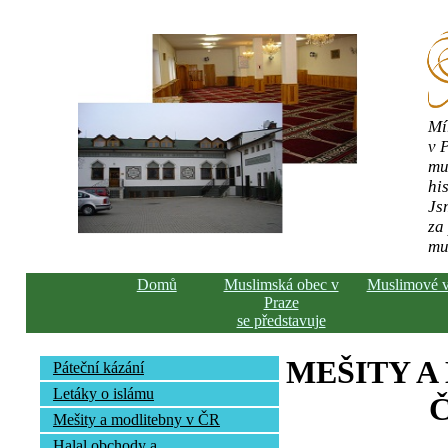
Mí
v 
mu
his
Js
za
mu
Domů
Muslimská obec v
Muslimové 
Praze
se představuje
MEŠITY A
Páteční kázání
Letáky o islámu
Č
Mešity a modlitebny v ČR
Halal obchody a