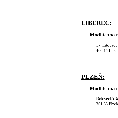
LIBEREC:
Modlitebna n
17. listopad
460 15 Liber
PLZEŇ:
Modlitebna n
Bolevecká 34
301 66 Plzeň