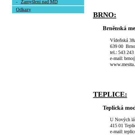
-
Zamyšlení nad MD
Odkazy
BRNO:
Brněnská me
Vídeňská 38
639 00 Brn
tel.: 543 243
e-mail: brn
www.mesita.
TEPLICE:
Teplická mod
U Nových lá
415 01 Tepli
e-mail: tepl