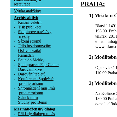
PRAHA:
restaurace
Výuka arabštiny
1) Mešita u 
Archív aktivit
-
Knižní veletrh
Blatská 1491
-
Tisk publikací
198 00 Prah
-
Skupinové návštěvy
tel./fax: 281
mešity
-
Sázení stromů
e-mail: info
-
Jídlo bezdomovcům
www.islam.c
-
Oslava svátků
-
Ramadán
2) Modlitebn
-
Pouť do Mekky
-
Spolupráce s Fajr Center
Opatovická 
-
Darování krve
110 00 Prah
-
Darování tabletů
-
Konference Společně
3) Modlitebn
proti terorismu
-
Shromáždění muslimů
proti terorismu
Na Košince 
-
Stánek míru
180 00 Praha
-
Studny pro Benin
e-mail: alfir
Mezináboženský dialog
-
Příklady dialogu u nás