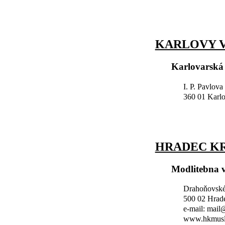
KARLOVY V
Karlovarská
I. P. Pavlova
360 01 Karl
HRADEC K
Modlitebna 
Drahoňovské
500 02 Hrad
e-mail: mai
www.hkmusl