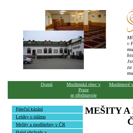
Mí
v 
mu
his
Js
za
mu
Domů
Muslimská obec v
Muslimové 
Praze
se představuje
MEŠITY A
Páteční kázání
Letáky o islámu
Č
Mešity a modlitebny v ČR
Halal obchody a