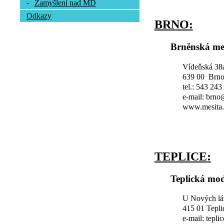
-
Zamyšlení nad MD
Odkazy
BRNO:
Brněnská me
Vídeňská 38
639 00 Brn
tel.: 543 243
e-mail: brn
www.mesita.
TEPLICE:
Teplická mod
U Nových lá
415 01 Tepli
e-mail: tepl