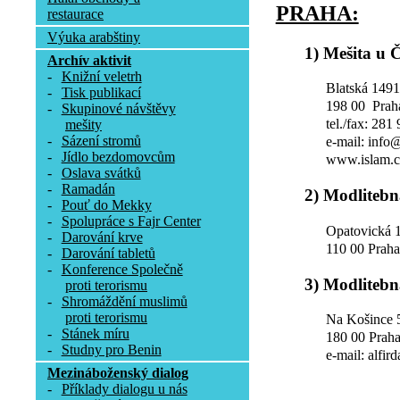
PRAHA:
restaurace
Výuka arabštiny
1) Mešita u 
Archív aktivit
-
Knižní veletrh
Blatská 1491
-
Tisk publikací
198 00 Prah
-
Skupinové návštěvy
tel./fax: 281
mešity
-
Sázení stromů
e-mail: info
-
Jídlo bezdomovcům
www.islam.c
-
Oslava svátků
-
Ramadán
2) Modlitebn
-
Pouť do Mekky
-
Spolupráce s Fajr Center
Opatovická 
-
Darování krve
110 00 Prah
-
Darování tabletů
-
Konference Společně
3) Modlitebn
proti terorismu
-
Shromáždění muslimů
proti terorismu
Na Košince 
-
Stánek míru
180 00 Praha
-
Studny pro Benin
e-mail: alfir
Mezináboženský dialog
-
Příklady dialogu u nás