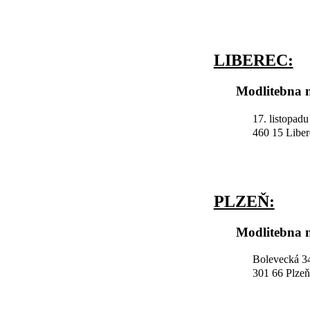
LIBEREC:
Modlitebna n
17. listopad
460 15 Liber
PLZEŇ:
Modlitebna n
Bolevecká 34
301 66 Plzeň