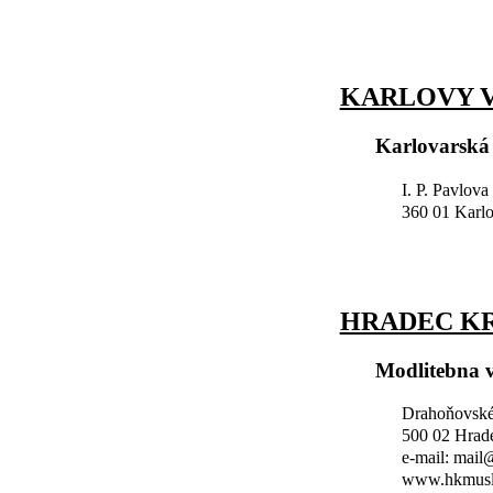
KARLOVY V
Karlovarská
I. P. Pavlova
360 01 Karl
HRADEC K
Modlitebna 
Drahoňovské
500 02 Hrad
e-mail: mai
www.hkmusl