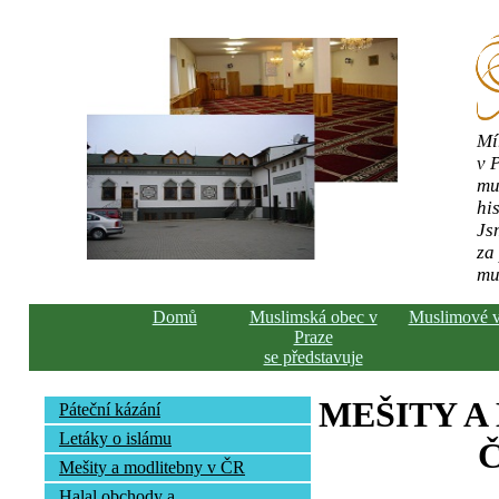
Mí
v 
mu
his
Js
za
mu
Domů
Muslimská obec v
Muslimové 
Praze
se představuje
MEŠITY A
Páteční kázání
Letáky o islámu
Č
Mešity a modlitebny v ČR
Halal obchody a