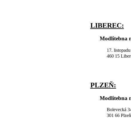
LIBEREC:
Modlitebna n
17. listopad
460 15 Liber
PLZEŇ:
Modlitebna n
Bolevecká 34
301 66 Plzeň