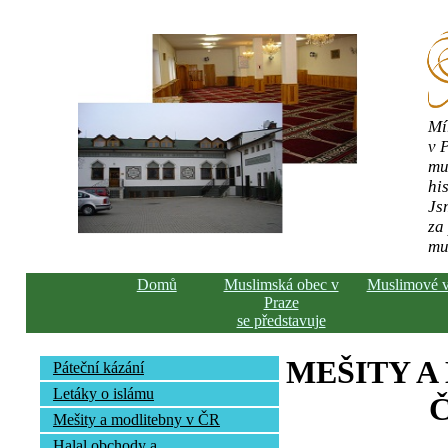
Mí
v 
mu
his
Js
za
mu
Domů
Muslimská obec v
Muslimové 
Praze
se představuje
MEŠITY A
Páteční kázání
Letáky o islámu
Č
Mešity a modlitebny v ČR
Halal obchody a