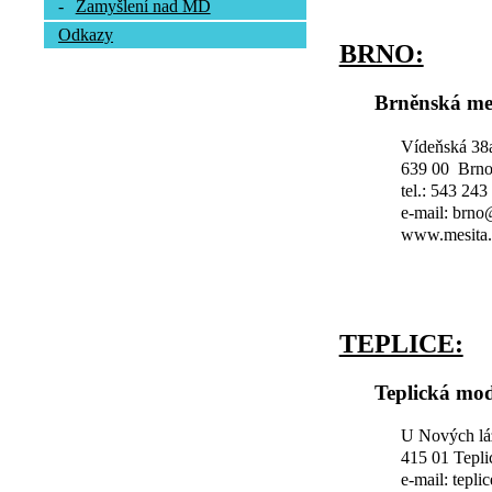
-
Zamyšlení nad MD
Odkazy
BRNO:
Brněnská me
Vídeňská 38
639 00 Brn
tel.: 543 243
e-mail: brn
www.mesita.
TEPLICE:
Teplická mod
U Nových lá
415 01 Tepli
e-mail: tepl