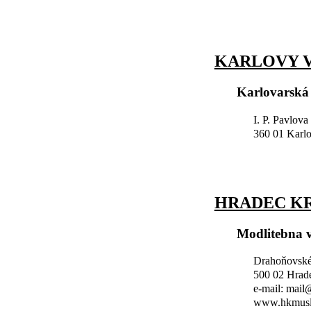
KARLOVY V
Karlovarská
I. P. Pavlova
360 01 Karl
HRADEC K
Modlitebna 
Drahoňovské
500 02 Hrad
e-mail: mai
www.hkmusl