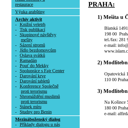
PRAHA:
restaurace
Výuka arabštiny
1) Mešita u 
Archív aktivit
-
Knižní veletrh
Blatská 1491
-
Tisk publikací
198 00 Prah
-
Skupinové návštěvy
tel./fax: 281
mešity
-
Sázení stromů
e-mail: info
-
Jídlo bezdomovcům
www.islam.c
-
Oslava svátků
-
Ramadán
2) Modlitebn
-
Pouť do Mekky
-
Spolupráce s Fajr Center
Opatovická 
-
Darování krve
110 00 Prah
-
Darování tabletů
-
Konference Společně
3) Modlitebn
proti terorismu
-
Shromáždění muslimů
proti terorismu
Na Košince 
-
Stánek míru
180 00 Praha
-
Studny pro Benin
e-mail: alfir
Mezináboženský dialog
-
Příklady dialogu u nás