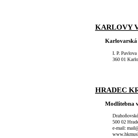
KARLOVY V
Karlovarská
I. P. Pavlova
360 01 Karl
HRADEC K
Modlitebna 
Drahoňovské
500 02 Hrad
e-mail: mai
www.hkmusl