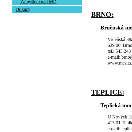
-
Zamyšlení nad MD
Odkazy
BRNO:
Brněnská me
Vídeňská 38
639 00 Brn
tel.: 543 243
e-mail: brn
www.mesita.
TEPLICE:
Teplická mod
U Nových lá
415 01 Tepli
e-mail: tepl