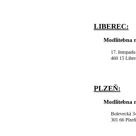
LIBEREC:
Modlitebna n
17. listopad
460 15 Liber
PLZEŇ:
Modlitebna n
Bolevecká 34
301 66 Plzeň