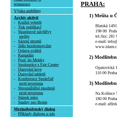
PRAHA:
restaurace
Výuka arabštiny
1) Mešita u 
Archív aktivit
-
Knižní veletrh
Blatská 1491
-
Tisk publikací
198 00 Prah
-
Skupinové návštěvy
tel./fax: 281
mešity
-
Sázení stromů
e-mail: info
-
Jídlo bezdomovcům
www.islam.c
-
Oslava svátků
-
Ramadán
2) Modlitebn
-
Pouť do Mekky
-
Spolupráce s Fajr Center
Opatovická 
-
Darování krve
110 00 Prah
-
Darování tabletů
-
Konference Společně
3) Modlitebn
proti terorismu
-
Shromáždění muslimů
proti terorismu
Na Košince 
-
Stánek míru
180 00 Praha
-
Studny pro Benin
e-mail: alfir
Mezináboženský dialog
-
Příklady dialogu u nás