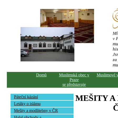
Mí
v 
mu
his
Js
za
mu
Domů
Muslimská obec v
Muslimové 
Praze
se představuje
MEŠITY A
Páteční kázání
Letáky o islámu
Č
Mešity a modlitebny v ČR
Halal obchody a