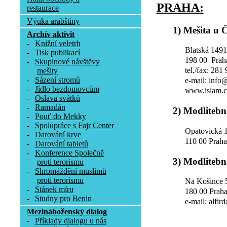
PRAHA:
restaurace
Výuka arabštiny
1) Mešita u 
Archív aktivit
-
Knižní veletrh
Blatská 1491
-
Tisk publikací
198 00 Prah
-
Skupinové návštěvy
tel./fax: 281
mešity
-
Sázení stromů
e-mail: info
-
Jídlo bezdomovcům
www.islam.c
-
Oslava svátků
-
Ramadán
2) Modlitebn
-
Pouť do Mekky
-
Spolupráce s Fajr Center
Opatovická 
-
Darování krve
110 00 Prah
-
Darování tabletů
-
Konference Společně
3) Modlitebn
proti terorismu
-
Shromáždění muslimů
proti terorismu
Na Košince 
-
Stánek míru
180 00 Praha
-
Studny pro Benin
e-mail: alfir
Mezináboženský dialog
-
Příklady dialogu u nás