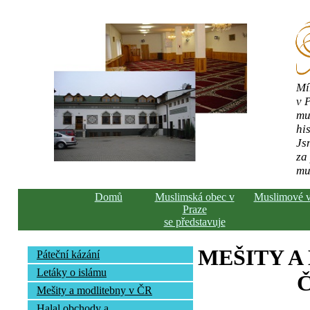
Mí
v 
mu
his
Js
za
mu
Domů
Muslimská obec v
Muslimové 
Praze
se představuje
MEŠITY A
Páteční kázání
Letáky o islámu
Č
Mešity a modlitebny v ČR
Halal obchody a