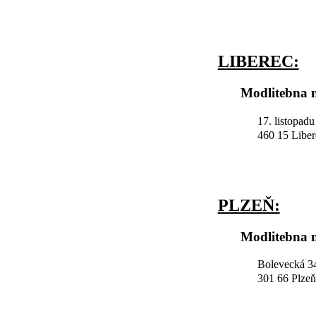
LIBEREC:
Modlitebna n
17. listopad
460 15 Liber
PLZEŇ:
Modlitebna n
Bolevecká 34
301 66 Plzeň