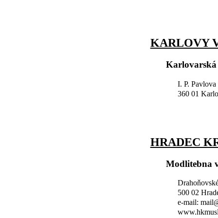
KARLOVY V
Karlovarská
I. P. Pavlova
360 01 Karl
HRADEC K
Modlitebna 
Drahoňovské
500 02 Hrad
e-mail: mai
www.hkmusl