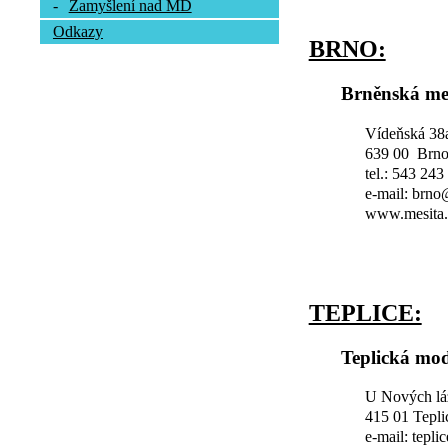
-
Zamyšlení nad MD
Odkazy
BRNO:
Brněnská me
Vídeňská 38
639 00 Brn
tel.: 543 243
e-mail: brn
www.mesita.
TEPLICE:
Teplická mod
U Nových lá
415 01 Tepli
e-mail: tepl