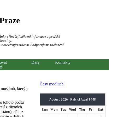
 Praze
ánky přinášejí některé informace o pražské
ktuality.
a s otevřeným srdcem. Podporujeme začlenění
hovat
Dary
Kontakty
tě
Časy modliteb
 muslimů, který je
Do tohoto počtu
zejí z různých
stánu), dále z
nézie a dalších