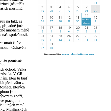
zinci (někteří z
 našich muslimů
jí na fakt, že
u, případně jméno.
odobně mnohem méně
 naší společnosti.
uslimů žijí v
omouci, Ostravě a
to, že poměrně
ího
ích dohod. Velká
a zůstala. V ČR
nání, kteří tu buď
líků především z
Bosňáci, kterých
upinou jsou
 vývozem zboží,
vé pracují na
e i jiných zemí.
bliky. Muslimských