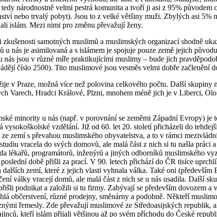
tedy národnostně velmi pestrá komunita a tvoří ji asi z 95% původem ci
nství nebo trvalý pobyt). Jsou to z velké většiny muži. Zbylých asi 5%
řijali islám. Mezi nimi pro změnu převažují ženy.
 zkušenosti samotných muslimů a muslimských organizací shodně ukazu
ů u nás je asimilovaná a s islámem je spojuje pouze země jejich původ
u nás jsou v různé míře praktikujícími muslimy – bude jich pravděp
vádějí číslo 2500). Tito muslimové jsou vesměs velmi dobře začlenění do
ije v Praze, možná více než polovina celkového počtu. Další skupiny m
ých Varech, Hradci Králové, Plzni, mnohem méně jich je v Liberci, Ol
ské minority u nás (např. v porovnání se zeměmi Západní Evropy) je 
á vysokoškolské vzdělání. Již od 60. let 20. století přicházeli do tehdejš
 ze zemí s převahou muslimského obyvatelstva, a to v rámci mezivládn
 studiu vracela do svých domovů, ale malá část z nich si tu našla práci 
ada lékařů, programátorů, inženýrů a jiných odborníků muslimského vyz
poslední době přišli za prací. V 90. letech přichází do ČR tisíce uprch
 dalších zemí, které z jejich vlasti vyhnala válka. Také oni (především 
čení války vracejí domů, ale malá část z nich se u nás usadila. Další sk
řišli podnikat a založili si tu firmy. Zabývají se především dovozem a
chlá občerstvení, různé prodejny, směnárny a podobně. Někteří muslimo
znými řemesly. Zde převažují muslimové ze Středoasijských republik, al
ajinců, kteří islám přijali většinou až po svém příchodu do České repu