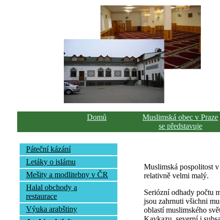
Domů
Muslimská obec v Praze
se představuje
Páteční kázání
Letáky o islámu
Muslimská pospolitost v
Mešity a modlitebny v ČR
relativně velmi malý.
Halal obchody a
Seriózní odhady počtu mu
restaurace
jsou zahrnuti všichni mus
Výuka arabštiny
oblastí muslimského svět
Kavkazu, severní i subsa