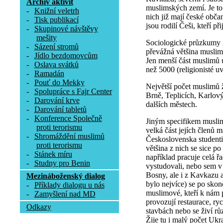
Archív aktivit
muslimských zemí. Je to 
-
Knižní veletrh
nich již mají české obča
-
Tisk publikací
jsou rodilí Češi, kteří p
-
Skupinové návštěvy
mešity
Sociologické průzkumy i
-
Sázení stromů
převážná většina muslim
-
Jídlo bezdomovcům
Jen menší část muslimů 
-
Oslava svátků
než 5000 (religionisté u
-
Ramadán
-
Pouť do Mekky
Největší počet muslimů ž
-
Spolupráce s Fajr Center
Brně, Teplicích, Karlov
-
Darování krve
dalších městech.
-
Darování tabletů
-
Konference Společně
Jiným specifikem muslim
proti terorismu
velká část jejích členů m
-
Shromáždění muslimů
Československa studenti
proti terorismu
většina z nich se sice po
-
Stánek míru
například pracuje celá ř
-
Studny pro Benin
vystudovali, nebo sem v 
Bosny, ale i z Kavkazu a
Mezináboženský dialog
bylo nejvíce) se po skon
-
Příklady dialogu u nás
muslimové, kteří k nám p
-
Zamyšlení nad MD
provozují restaurace, ry
Odkazy
stavbách nebo se živí rů
Žije tu i malý počet Ukr