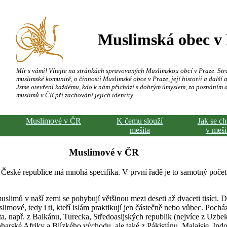
Muslimská obec v
Mír s vámi! Vítejte na stránkách spravovaných Muslimskou obcí v Praze. Str
muslimské komunitě, o činnosti Muslimské obce v Praze, její historii a další a
Jsme otevření každému, kdo k nám přichází s dobrým úmyslem, za poznáním 
muslimů v ČR při zachování jejich identity.
Muslimové v ČR
K čemu slouží
Jak se c
mešita
v meši
Muslimové v ČR
 České republice má mnohá specifika. V první řadě je to samotný počet
slimů v naší zemi se pohybují většinou mezi deseti až dvaceti tisíci. 
limové, tedy i ti, kteří islám praktikují jen částečně nebo vůbec. Pochá
a, např. z Balkánu, Turecka, Středoasijských republik (nejvíce z Uzbeki
harské Afriky a Blízkého východu, ale také z Pákistánu, Malajsie, Indo