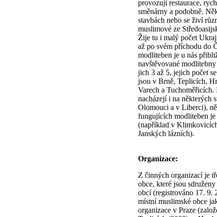
provozují restaurace, rych
směnárny a podobně. Někt
stavbách nebo se živí růz
muslimové ze Středoasijsk
Žije tu i malý počet Ukraji
až po svém příchodu do 
modliteben je u nás přibli
navštěvované modlitebny 
jich 3 až 5, jejich počet 
jsou v Brně, Teplicích, H
Varech a Tuchoměřicích. 
nacházejí i na některých s
Olomouci a v Liberci), n
fungujících modliteben je
(například v Klimkovicí
Janských lázních).
Organizace:
Z činných organizací je t
obce, které jsou sdružen
obcí (registrováno 17. 9. 
místní muslimské obce ja
organizace v Praze (založ