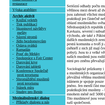
restaurace
Seriózní odhady počtu mu
Výuka arabštiny
většinou mezi deseti až dv
jsou zahrnuti všichni musli
Archív aktivit
praktikují jen částečně n
-
Knižní veletrh
oblastí muslimského světa
-
Tisk publikací
Středoasijských republik 
-
Skupinové návštěvy
Kavkazu, severní i subsa
mešity
východu, ale také z Pákis
-
Sázení stromů
dalších muslimských zemí
-
Jídlo bezdomovcům
pestrá komunita a tvoří j
-
Oslava svátků
(někteří z nich již mají č
-
Ramadán
pobyt). Jsou to z velké v
-
Pouť do Mekky
našich muslimů jsou rodilí 
-
Spolupráce s Fajr Center
nimi pro změnu převažují
-
Darování krve
-
Darování tabletů
Sociologické průzkumy i
-
Konference Společně
a muslimských organizací 
proti terorismu
převážná většina muslimů 
-
Shromáždění muslimů
islámem je spojuje pouze
proti terorismu
jméno. Jen menší část mus
-
Stánek míru
praktikujícími muslimy –
-
Studny pro Benin
mnohem méně než 5000 (re
Mezináboženský dialog
Tito muslimové jsou vesm
-
Příklady dialogu u nás
naší společnosti.