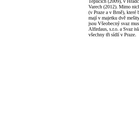
Teplicích (2009), v Hrad
Varech (2012). Mimo nich
(v Praze a v Brně), které 
mají v majetku dvě mešit
jsou Všeobecný svaz musl
Alfirdaus, s.r.o. a Svaz i
všechny tři sídlí v Praze.