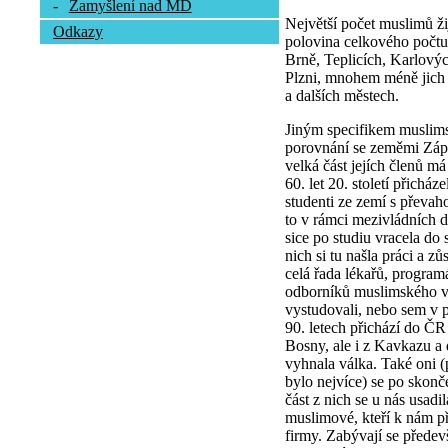
-
Zamyšlení nad MD
Největší počet muslimů ži
Odkazy
polovina celkového počtu.
Brně, Teplicích, Karlový
Plzni, mnohem méně jich 
a dalších městech.
Jiným specifikem muslims
porovnání se zeměmi Zápa
velká část jejích členů m
60. let 20. století přichá
studenti ze zemí s převah
to v rámci mezivládních d
sice po studiu vracela do
nich si tu našla práci a z
celá řada lékařů, program
odborníků muslimského vy
vystudovali, nebo sem v p
90. letech přichází do ČR
Bosny, ale i z Kavkazu a d
vyhnala válka. Také oni 
bylo nejvíce) se po skonč
část z nich se u nás usadi
muslimové, kteří k nám přiš
firmy. Zabývají se přede