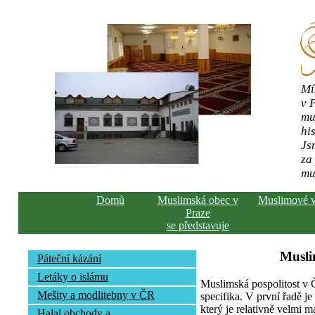
Mí
v 
mu
his
Js
za
mu
Domů
Muslimská obec v
Muslimové 
Praze
se představuje
Musli
Páteční kázání
Letáky o islámu
Muslimská pospolitost v
Mešity a modlitebny v ČR
specifika. V první řadě j
který je relativně velmi m
Halal obchody a