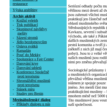
restaurace
Seriózní odhady počtu mu
Výuka arabštiny
většinou mezi deseti až dv
jsou zahrnuti všichni musli
Archív aktivit
praktikují jen částečně n
-
Knižní veletrh
oblastí muslimského světa
-
Tisk publikací
Středoasijských republik 
-
Skupinové návštěvy
Kavkazu, severní i subsa
mešity
východu, ale také z Pákis
-
Sázení stromů
dalších muslimských zemí
-
Jídlo bezdomovcům
pestrá komunita a tvoří j
-
Oslava svátků
(někteří z nich již mají č
-
Ramadán
pobyt). Jsou to z velké v
-
Pouť do Mekky
našich muslimů jsou rodilí 
-
Spolupráce s Fajr Center
nimi pro změnu převažují
-
Darování krve
-
Darování tabletů
Sociologické průzkumy i
-
Konference Společně
a muslimských organizací 
proti terorismu
převážná většina muslimů 
-
Shromáždění muslimů
islámem je spojuje pouze
proti terorismu
jméno. Jen menší část mus
-
Stánek míru
praktikujícími muslimy –
-
Studny pro Benin
mnohem méně než 5000 (re
Mezináboženský dialog
Tito muslimové jsou vesm
-
Příklady dialogu u nás
naší společnosti.