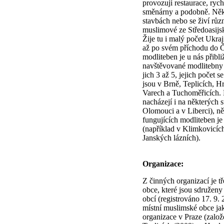
provozují restaurace, rych
směnárny a podobně. Někt
stavbách nebo se živí růz
muslimové ze Středoasijsk
Žije tu i malý počet Ukraji
až po svém příchodu do 
modliteben je u nás přibli
navštěvované modlitebny 
jich 3 až 5, jejich počet 
jsou v Brně, Teplicích, H
Varech a Tuchoměřicích. 
nacházejí i na některých s
Olomouci a v Liberci), n
fungujících modliteben je
(například v Klimkovicí
Janských lázních).
Organizace:
Z činných organizací je t
obce, které jsou sdružen
obcí (registrováno 17. 9. 
místní muslimské obce ja
organizace v Praze (založ