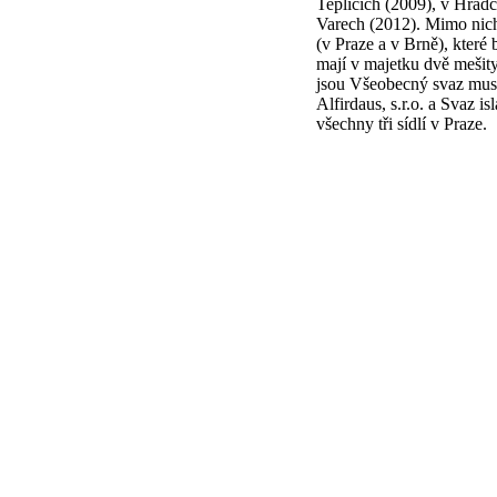
Teplicích (2009), v Hrad
Varech (2012). Mimo nich
(v Praze a v Brně), které 
mají v majetku dvě mešit
jsou Všeobecný svaz musl
Alfirdaus, s.r.o. a Svaz i
všechny tři sídlí v Praze.