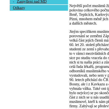
-
Zamyšlení nad MD
Největší počet muslimů ži
Odkazy
polovina celkového počtu.
Brně, Teplicích, Karlový
Plzni, mnohem méně jich 
a dalších městech.
Jiným specifikem muslims
porovnání se zeměmi Zápa
velká část jejích členů m
60. let 20. století přichá
studenti ze zemí s převah
to v rámci mezivládních d
sice po studiu vracela do
nich si tu našla práci a z
celá řada lékařů, program
odborníků muslimského vy
vystudovali, nebo sem v p
90. letech přichází do ČR
Bosny, ale i z Kavkazu a d
vyhnala válka. Také oni 
bylo nejvíce) se po skonč
část z nich se u nás usadi
muslimové, kteří k nám přiš
firmy. Zabývají se přede