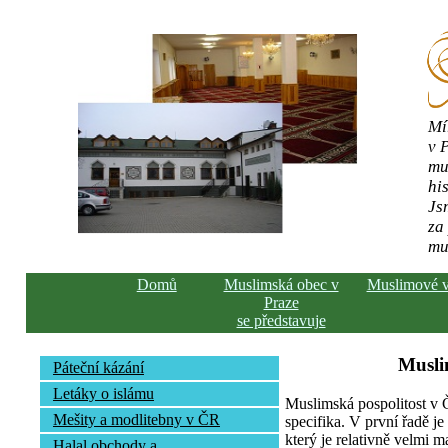
Mí
v 
mu
his
Js
za
mu
Domů
Muslimská obec v
Muslimové 
Praze
se představuje
Musli
Páteční kázání
Letáky o islámu
Muslimská pospolitost v
Mešity a modlitebny v ČR
specifika. V první řadě j
který je relativně velmi m
Halal obchody a