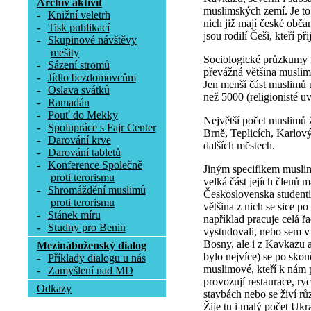
Archív aktivit
muslimských zemí. Je to 
-
Knižní veletrh
nich již mají české obča
-
Tisk publikací
jsou rodilí Češi, kteří p
-
Skupinové návštěvy
mešity
Sociologické průzkumy i
-
Sázení stromů
převážná většina muslim
-
Jídlo bezdomovcům
Jen menší část muslimů 
-
Oslava svátků
než 5000 (religionisté u
-
Ramadán
-
Pouť do Mekky
Největší počet muslimů ž
-
Spolupráce s Fajr Center
Brně, Teplicích, Karlov
-
Darování krve
dalších městech.
-
Darování tabletů
-
Konference Společně
Jiným specifikem muslim
proti terorismu
velká část jejích členů m
-
Shromáždění muslimů
Československa studenti
proti terorismu
většina z nich se sice po
-
Stánek míru
například pracuje celá ř
-
Studny pro Benin
vystudovali, nebo sem v 
Bosny, ale i z Kavkazu a
Mezináboženský dialog
bylo nejvíce) se po skon
-
Příklady dialogu u nás
muslimové, kteří k nám p
-
Zamyšlení nad MD
provozují restaurace, ry
Odkazy
stavbách nebo se živí rů
Žije tu i malý počet Ukr