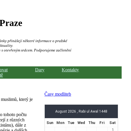
 Praze
ánky přinášejí některé informace o pražské
ktuality.
a s otevřeným srdcem. Podporujeme začlenění
hovat
Dary
Kontakty
tě
Časy modliteb
 muslimů, který je
Do tohoto počtu
zejí z různých
stánu), dále z
nézie a dalších