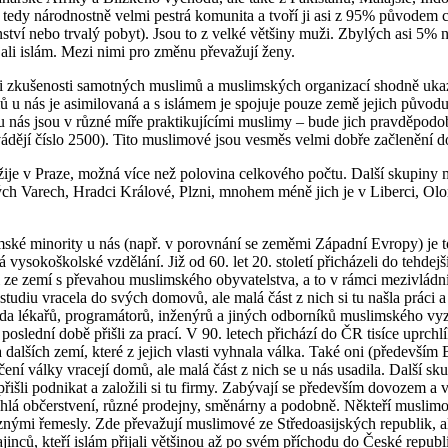
tedy národnostně velmi pestrá komunita a tvoří ji asi z 95% původem ci
nství nebo trvalý pobyt). Jsou to z velké většiny muži. Zbylých asi 5%
řijali islám. Mezi nimi pro změnu převažují ženy.
 zkušenosti samotných muslimů a muslimských organizací shodně ukazu
ů u nás je asimilovaná a s islámem je spojuje pouze země jejich původ
u nás jsou v různé míře praktikujícími muslimy – bude jich pravděp
vádějí číslo 2500). Tito muslimové jsou vesměs velmi dobře začlenění do
ije v Praze, možná více než polovina celkového počtu. Další skupiny m
ých Varech, Hradci Králové, Plzni, mnohem méně jich je v Liberci, Ol
ské minority u nás (např. v porovnání se zeměmi Západní Evropy) je 
á vysokoškolské vzdělání. Již od 60. let 20. století přicházeli do tehdejš
 ze zemí s převahou muslimského obyvatelstva, a to v rámci mezivládn
 studiu vracela do svých domovů, ale malá část z nich si tu našla práci 
ada lékařů, programátorů, inženýrů a jiných odborníků muslimského vyz
poslední době přišli za prací. V 90. letech přichází do ČR tisíce uprch
 dalších zemí, které z jejich vlasti vyhnala válka. Také oni (především 
čení války vracejí domů, ale malá část z nich se u nás usadila. Další sk
řišli podnikat a založili si tu firmy. Zabývají se především dovozem a
chlá občerstvení, různé prodejny, směnárny a podobně. Někteří muslimo
znými řemesly. Zde převažují muslimové ze Středoasijských republik, al
ajinců, kteří islám přijali většinou až po svém příchodu do České repu