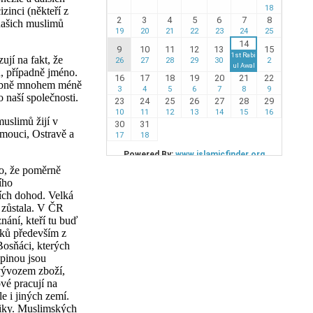
zinci (někteří z
 našich muslimů
jí na fakt, že
u, případně jméno.
odobně mnohem méně
 naší společnosti.
uslimů žijí v
omouci, Ostravě a
to, že poměrně
ího
ích dohod. Velká
a zůstala. V ČR
nání, kteří tu buď
líků především z
Bosňáci, kterých
upinou jsou
 vývozem zboží,
vé pracují na
e i jiných zemí.
bliky. Muslimských