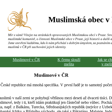
Muslimská obec v
Mír s vámi! Vítejte na stránkách spravovaných Muslimskou obcí v Praze. Str
muslimské komunitě, o činnosti Muslimské obce v Praze, její historii a další a
Jsme otevření každému, kdo k nám přichází s dobrým úmyslem, za poznáním 
muslimů v ČR při zachování jejich identity.
Muslimové v ČR
K čemu slouží
Jak se c
mešita
v meši
Muslimové v ČR
 České republice má mnohá specifika. V první řadě je to samotný počet
slimů v naší zemi se pohybují většinou mezi deseti až dvaceti tisíci. 
limové, tedy i ti, kteří islám praktikují jen částečně nebo vůbec. Pochá
a, např. z Balkánu, Turecka, Středoasijských republik (nejvíce z Uzbeki
harské Afriky a Blízkého východu, ale také z Pákistánu, Malajsie, Indo