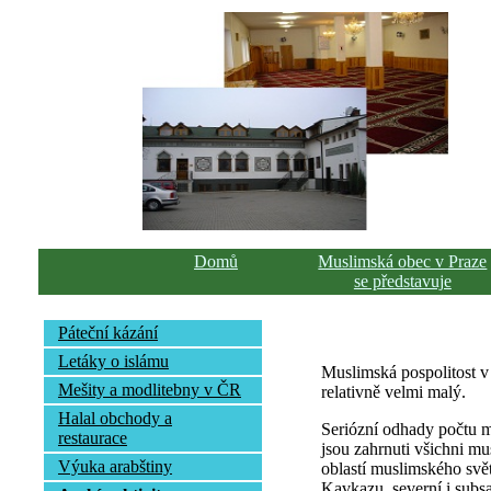
Domů
Muslimská obec v Praze
se představuje
Páteční kázání
Letáky o islámu
Muslimská pospolitost v
Mešity a modlitebny v ČR
relativně velmi malý.
Halal obchody a
Seriózní odhady počtu mu
restaurace
jsou zahrnuti všichni mus
Výuka arabštiny
oblastí muslimského svět
Kavkazu, severní i subsa