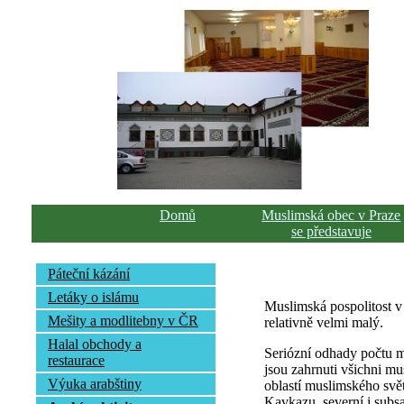
Domů
Muslimská obec v Praze
se představuje
Páteční kázání
Letáky o islámu
Muslimská pospolitost v
Mešity a modlitebny v ČR
relativně velmi malý.
Halal obchody a
Seriózní odhady počtu mu
restaurace
jsou zahrnuti všichni mus
Výuka arabštiny
oblastí muslimského svět
Kavkazu, severní i subsa