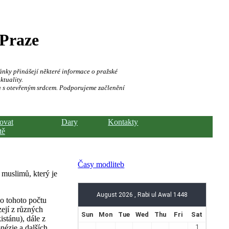
 Praze
ánky přinášejí některé informace o pražské
ktuality.
a s otevřeným srdcem. Podporujeme začlenění
hovat
Dary
Kontakty
tě
Časy modliteb
 muslimů, který je
Do tohoto počtu
zejí z různých
stánu), dále z
nézie a dalších