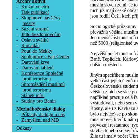
Archív aktivit
muslimských zemí. Je to 
-
Knižní veletrh
nich již mají české obča
-
Tisk publikací
jsou rodilí Češi, kteří p
-
Skupinové návštěvy
mešity
Sociologické průzkumy i
-
Sázení stromů
převážná většina muslim
-
Jídlo bezdomovcům
Jen menší část muslimů 
-
Oslava svátků
než 5000 (religionisté u
-
Ramadán
-
Pouť do Mekky
Největší počet muslimů ž
-
Spolupráce s Fajr Center
Brně, Teplicích, Karlov
-
Darování krve
dalších městech.
-
Darování tabletů
-
Konference Společně
Jiným specifikem muslim
proti terorismu
velká část jejích členů m
-
Shromáždění muslimů
Československa studenti
proti terorismu
většina z nich se sice po
-
Stánek míru
například pracuje celá ř
-
Studny pro Benin
vystudovali, nebo sem v 
Bosny, ale i z Kavkazu a
Mezináboženský dialog
bylo nejvíce) se po skon
-
Příklady dialogu u nás
muslimové, kteří k nám p
-
Zamyšlení nad MD
provozují restaurace, ry
Odkazy
stavbách nebo se živí rů
Žije tu i malý počet Ukr