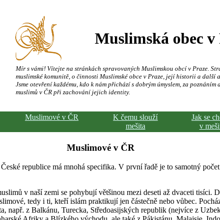
Muslimská obec v
Mír s vámi! Vítejte na stránkách spravovaných Muslimskou obcí v Praze. Str
muslimské komunitě, o činnosti Muslimské obce v Praze, její historii a další a
Jsme otevření každému, kdo k nám přichází s dobrým úmyslem, za poznáním 
muslimů v ČR při zachování jejich identity.
Muslimové v ČR
K čemu slouží
Jak se c
mešita
v meši
Muslimové v ČR
 České republice má mnohá specifika. V první řadě je to samotný počet
slimů v naší zemi se pohybují většinou mezi deseti až dvaceti tisíci. 
limové, tedy i ti, kteří islám praktikují jen částečně nebo vůbec. Pochá
a, např. z Balkánu, Turecka, Středoasijských republik (nejvíce z Uzbeki
harské Afriky a Blízkého východu, ale také z Pákistánu, Malajsie, Indo