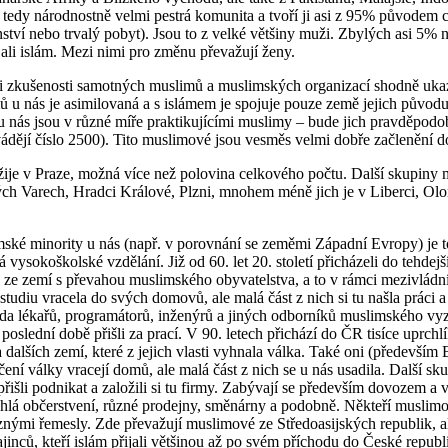
tedy národnostně velmi pestrá komunita a tvoří ji asi z 95% původem ci
nství nebo trvalý pobyt). Jsou to z velké většiny muži. Zbylých asi 5%
řijali islám. Mezi nimi pro změnu převažují ženy.
 zkušenosti samotných muslimů a muslimských organizací shodně ukazu
ů u nás je asimilovaná a s islámem je spojuje pouze země jejich původ
u nás jsou v různé míře praktikujícími muslimy – bude jich pravděp
vádějí číslo 2500). Tito muslimové jsou vesměs velmi dobře začlenění do
ije v Praze, možná více než polovina celkového počtu. Další skupiny m
ých Varech, Hradci Králové, Plzni, mnohem méně jich je v Liberci, Ol
ské minority u nás (např. v porovnání se zeměmi Západní Evropy) je 
á vysokoškolské vzdělání. Již od 60. let 20. století přicházeli do tehdejš
 ze zemí s převahou muslimského obyvatelstva, a to v rámci mezivládn
 studiu vracela do svých domovů, ale malá část z nich si tu našla práci 
ada lékařů, programátorů, inženýrů a jiných odborníků muslimského vyz
poslední době přišli za prací. V 90. letech přichází do ČR tisíce uprch
 dalších zemí, které z jejich vlasti vyhnala válka. Také oni (především 
čení války vracejí domů, ale malá část z nich se u nás usadila. Další sk
řišli podnikat a založili si tu firmy. Zabývají se především dovozem a
chlá občerstvení, různé prodejny, směnárny a podobně. Někteří muslimo
znými řemesly. Zde převažují muslimové ze Středoasijských republik, al
ajinců, kteří islám přijali většinou až po svém příchodu do České repu