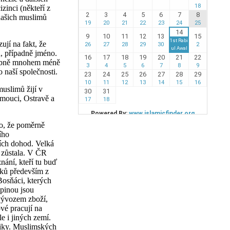
zinci (někteří z
 našich muslimů
jí na fakt, že
u, případně jméno.
odobně mnohem méně
 naší společnosti.
uslimů žijí v
omouci, Ostravě a
to, že poměrně
ího
ích dohod. Velká
a zůstala. V ČR
nání, kteří tu buď
líků především z
Bosňáci, kterých
upinou jsou
 vývozem zboží,
vé pracují na
e i jiných zemí.
bliky. Muslimských