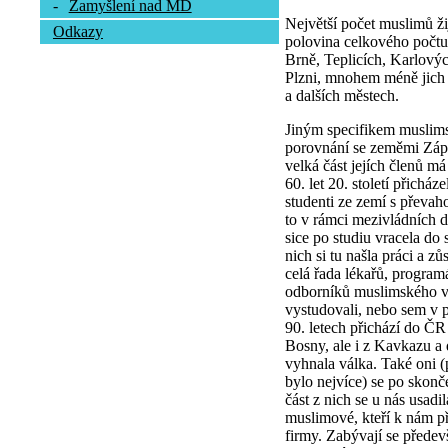
-
Zamyšlení nad MD
Největší počet muslimů ži
Odkazy
polovina celkového počtu.
Brně, Teplicích, Karlový
Plzni, mnohem méně jich 
a dalších městech.
Jiným specifikem muslims
porovnání se zeměmi Zápa
velká část jejích členů m
60. let 20. století přichá
studenti ze zemí s převah
to v rámci mezivládních d
sice po studiu vracela do
nich si tu našla práci a z
celá řada lékařů, program
odborníků muslimského vy
vystudovali, nebo sem v p
90. letech přichází do ČR
Bosny, ale i z Kavkazu a d
vyhnala válka. Také oni 
bylo nejvíce) se po skonč
část z nich se u nás usadi
muslimové, kteří k nám přiš
firmy. Zabývají se přede