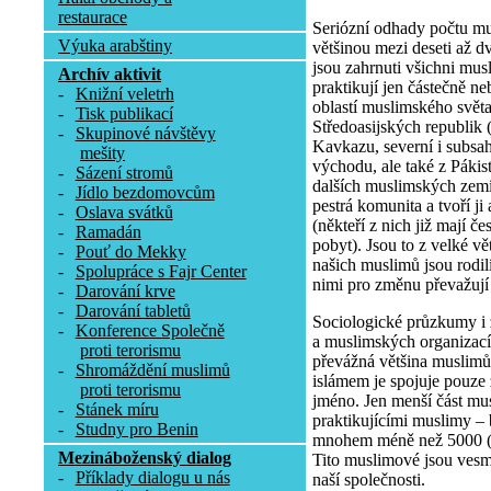
restaurace
Seriózní odhady počtu mu
Výuka arabštiny
většinou mezi deseti až dv
jsou zahrnuti všichni musli
Archív aktivit
praktikují jen částečně n
-
Knižní veletrh
oblastí muslimského světa
-
Tisk publikací
Středoasijských republik 
-
Skupinové návštěvy
Kavkazu, severní i subsa
mešity
východu, ale také z Pákis
-
Sázení stromů
dalších muslimských zemí
-
Jídlo bezdomovcům
pestrá komunita a tvoří j
-
Oslava svátků
(někteří z nich již mají č
-
Ramadán
pobyt). Jsou to z velké v
-
Pouť do Mekky
našich muslimů jsou rodilí 
-
Spolupráce s Fajr Center
nimi pro změnu převažují
-
Darování krve
-
Darování tabletů
Sociologické průzkumy i
-
Konference Společně
a muslimských organizací 
proti terorismu
převážná většina muslimů 
-
Shromáždění muslimů
islámem je spojuje pouze
proti terorismu
jméno. Jen menší část mus
-
Stánek míru
praktikujícími muslimy –
-
Studny pro Benin
mnohem méně než 5000 (re
Mezináboženský dialog
Tito muslimové jsou vesm
-
Příklady dialogu u nás
naší společnosti.