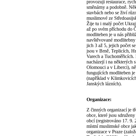
provozují restaurace, rych
směnárny a podobně. Někt
stavbách nebo se živí růz
muslimové ze Středoasijsk
Žije tu i malý počet Ukraji
až po svém příchodu do 
modliteben je u nás přibli
navštěvované modlitebny 
jich 3 až 5, jejich počet 
jsou v Brně, Teplicích, H
Varech a Tuchoměřicích. 
nacházejí i na některých s
Olomouci a v Liberci), n
fungujících modliteben je
(například v Klimkovicí
Janských lázních).
Organizace:
Z činných organizací je t
obce, které jsou sdružen
obcí (registrováno 17. 9. 
místní muslimské obce ja
organizace v Praze (založ