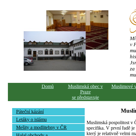
Mí
v 
mu
his
Js
za
mu
Domů
Muslimská obec v
Muslimové 
Praze
se představuje
Musli
Páteční kázání
Letáky o islámu
Muslimská pospolitost v
Mešity a modlitebny v ČR
specifika. V první řadě j
který je relativně velmi m
Halal obchody a