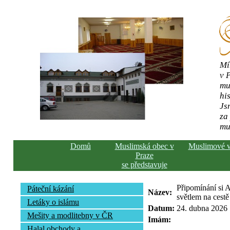
Mí
v 
mu
his
Js
za
mu
Domů
Muslimská obec v
Muslimové 
Praze
se představuje
Připomínání si A
Páteční kázání
Název:
světlem na cestě
Letáky o islámu
Datum:
24. dubna 2026
Mešity a modlitebny v ČR
Imám:
Halal obchody a