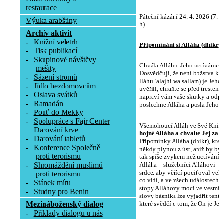
restaurace
Páteční kázání 24. 4. 2026 (7
Výuka arabštiny
h
Archív aktivit
-
Knižní veletrh
Připomínání si Alláha
(
dhikr
-
Tisk publikací
-
Skupinové návštěvy
Chvála Alláhu. Jeho uctíváme
mešity
Dosvědčuji, že není božstva 
-
Sázení stromů
lláhu ʻalajhi wa sallam) je Je
-
Jídlo bezdomovcům
uvěřili, chraňte se před treste
-
Oslava svátků
napraví vám vaše skutky a odp
-
Ramadán
poslechne Alláha a posla Jeho
-
Pouť do Mekky
-
Spolupráce s Fajr Center
Všemohoucí Alláh ve Své Kni
-
Darování krve
hojně Alláha a chvalte Jej za
-
Darování tabletů
Připomínky Alláha (dhikr), kt
-
Konference Společně
někdy plynou z úst, aniž by by
proti terorismu
tak spíše zvykem než uctíván
Alláha – služebníci Alláhovi –
-
Shromáždění muslimů
srdce, aby věřící pociťoval ve
proti terorismu
co vidí, a ve všech událostech,
-
Stánek míru
stopy Alláhovy moci ve vesmír
-
Studny pro Benin
slovy básníka lze vyjádřit ten
které svědčí o tom, že On je J
Mezináboženský dialog
-
Příklady dialogu u nás