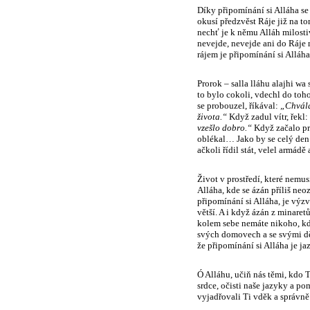
Díky připomínání si Alláha se
okusí předzvěst Ráje již na to
nechť je k němu Alláh milostiv
nevejde, nevejde ani do Ráj
rájem je připomínání si Alláha
Prorok – salla lláhu alajhi wa
to bylo cokoli, vdechl do toh
se probouzel, říkával:
„Chvála
života.“
Když zadul vítr, řekl:
vzešlo dobro.“
Když začalo prš
oblékal… Jako by se celý den 
ačkoli řídil stát, velel armád
Život v prostředí, které nemu
Alláha, kde se ázán příliš ne
připomínání si Alláha, je výzva
větší. A i když ázán z minaret
kolem sebe nemáte nikoho, kd
svých domovech a se svými dět
že připomínání si Alláha je j
Ó Alláhu, učiň nás těmi, kdo 
srdce, očisti naše jazyky a p
vyjadřovali Ti vděk a správně 