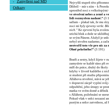
-
Zamyšlení nad MD
Nejvyšší stupeň této přítomnos
Džibríl – mír s ním – k Proroko
Odkazy
uprostřed noci s velkolepými v
ve stvoření nebes a země a ve
lidi rozmyslem nadané.“
(3:1
sallam – plakal tak, že mu slz
noci mi byly zjeveny verše. Bě
nich.“
Ke zjevení byla zvolena
utichá hluk a duše se uklidňují
se svým Pánem. A když je srdce
nebyl stvořen nadarmo, a zač
nestvořil toto vše pro nic za 
Ohně pekelného!“
(3:191)
Bratři a sestry, když žijete v 
zamyslete se každé ráno při sv
míří do práce, druhý do školy 
kdyby v životě každého z nich
si student při studiu připomín
Alláhova stvoření, stává se je
v dopravní zácpě vyplní svůj 
odpuštění, jeho útrapy se pro
matka ve svém domě a dělník v
s Alláhem, požehnání se snese 
Pokud však v srdci nezazní an
pustým a srdce zatvrdnou, až 