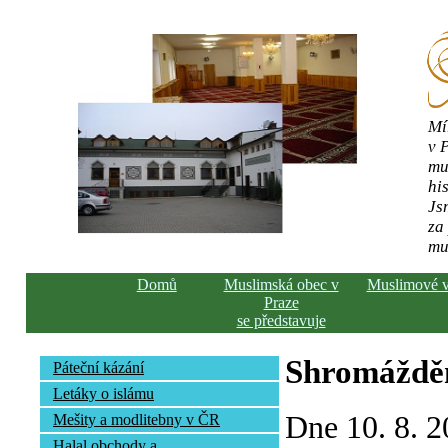
Mí
v 
mu
his
Js
za
mu
Domů
Muslimská obec v
Muslimové 
Praze
se představuje
Shromážděn
Páteční kázání
Letáky o islámu
Dne 10. 8. 2
Mešity a modlitebny v ČR
Halal obchody a