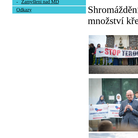
-
Zamyšlení nad MD
Shromáždění 
Odkazy
množství kře