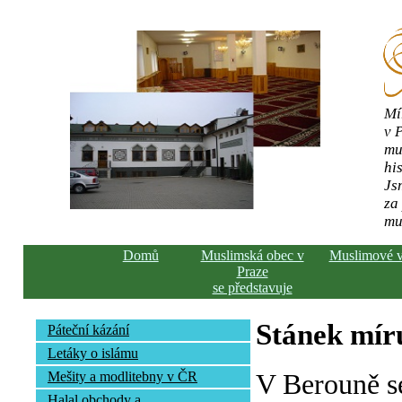
Mí
v 
mu
his
Js
za
mu
Domů
Muslimská obec v
Muslimové 
Praze
se představuje
Stánek mír
Páteční kázání
Letáky o islámu
V Berouně s
Mešity a modlitebny v ČR
Halal obchody a