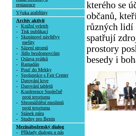
kterého se ú
restaurace
Výuka arabštiny
občanů, kteř
Archív aktivit
různých lidí
-
Knižní veletrh
-
Tisk publikací
spatřují zdr
-
Skupinové návštěvy
mešity
prostory pos
-
Sázení stromů
-
Jídlo bezdomovcům
besedy i boh
-
Oslava svátků
-
Ramadán
-
Pouť do Mekky
-
Spolupráce s Fajr Center
-
Darování krve
-
Darování tabletů
-
Konference Společně
proti terorismu
-
Shromáždění muslimů
proti terorismu
-
Stánek míru
-
Studny pro Benin
Mezináboženský dialog
-
Příklady dialogu u nás