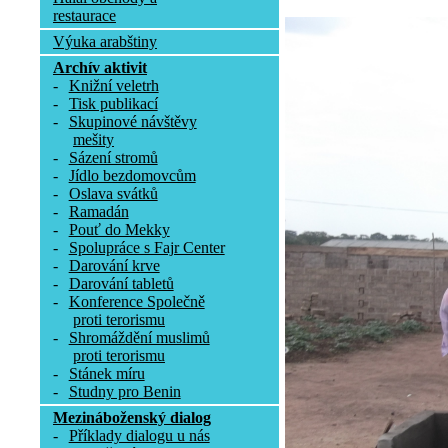
restaurace
Výuka arabštiny
Archív aktivit
-
Knižní veletrh
-
Tisk publikací
-
Skupinové návštěvy
mešity
-
Sázení stromů
-
Jídlo bezdomovcům
-
Oslava svátků
-
Ramadán
-
Pouť do Mekky
-
Spolupráce s Fajr Center
-
Darování krve
-
Darování tabletů
-
Konference Společně
proti terorismu
-
Shromáždění muslimů
proti terorismu
-
Stánek míru
-
Studny pro Benin
Mezináboženský dialog
-
Příklady dialogu u nás