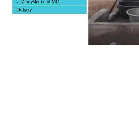
-
Zamyšlení nad MD
Odkazy