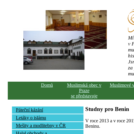
Mí
v 
mu
his
Js
za
mu
Domů
Muslimská obec v
Muslimové 
Praze
se představuje
Studny pro Benin
Páteční kázání
Letáky o islámu
V roce 2013 a v roce 2015
Mešity a modlitebny v ČR
Beninu.
Halal obchody a